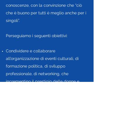
conoscenze, con la convinzione che “ciò
che è buono per tutti è meglio anche per i
singoli”.
Perseguiamo i seguenti obiettivi:
Condividere e collaborare
all’organizzazione di eventi culturali, di
formazione politica, di sviluppo
professionale, di networking, che
incrementino il prestigio delle donne e
degli uomini italiani a Bruxelles e creino
maggior valore per gli associati delle
stesse, grazie allo sviluppo di sinergie ed
al reciproco sostegno, facendo leva sulle
competenze dei promotori e sulla
costituenda piattaforma digitale;