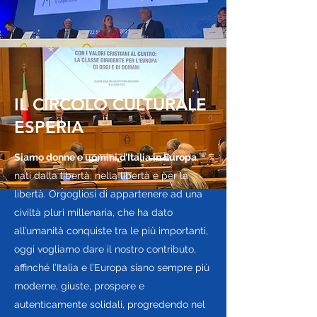
IL CIRCOLO CULTURALE
ESPERIA
Siamo donne e uomini d’Italia in Europa
,
nati dalla libertà, nella libertà e per la
libertà. Orgogliosi di appartenere ad una
civiltà pluri millenaria, che ha dato
all’umanità conquiste tra le più importanti,
oggi vogliamo dare il nostro contributo,
affinché l’Italia e l’Europa siano sempre più
moderne, giuste, prospere e
autenticamente solidali, progredendo nel