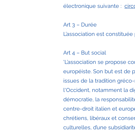
électronique suivante :
cir
Art 3 – Durée
L’association est constitué
Art 4 – But social
'L’association se propose c
européiste. Son but est de
issues de la tradition gréc
l'Occident, notamment la dig
démocratie, la responsabilité
centre-droit italien et euro
chrétiens, libéraux et conse
culturelles, d’une subsidiari