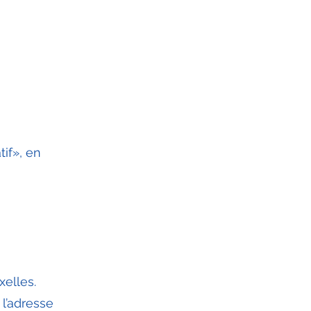
if», en
xelles.
 l’adresse