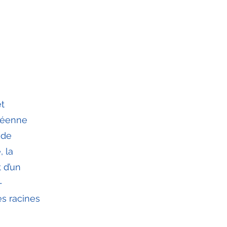
et
opéenne
 de
, la
t d’un
-
es racines