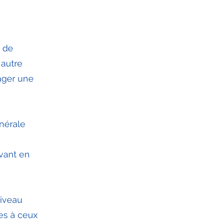
t de
 autre
rager une
énérale
uvant en
niveau
res à ceux